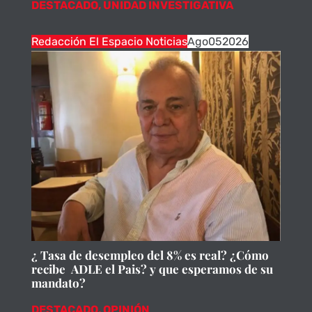
DESTACADO
,
UNIDAD INVESTIGATIVA
Redacción El Espacio Noticias
Ago
05
2026
¿ Tasa de desempleo del 8% es real? ¿Cómo
recibe ADLE el Pais? y que esperamos de su
mandato?
DESTACADO
,
OPINIÓN