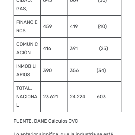
CIDAD,
645
609
(36)
GAS,
FINANCIE
459
419
(40)
ROS
COMUNIC
416
391
(25)
ACIÓN
INMOBILI
390
356
(34)
ARIOS
TOTAL,
NACIONA
23.621
24.224
603
L
FUENTE. DANE Cálculos JVC
Lo anterior significa, que la industria se está