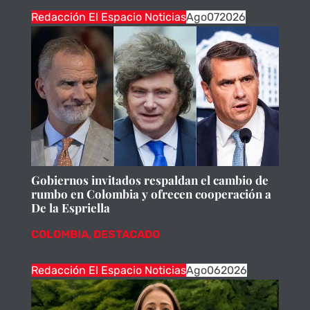
Redacción El Espacio Noticias
Ago
07
2026
Gobiernos invitados respaldan el cambio de
rumbo en Colombia y ofrecen cooperación a
De la Espriella
COLOMBIA
,
DESTACADO
Redacción El Espacio Noticias
Ago
06
2026