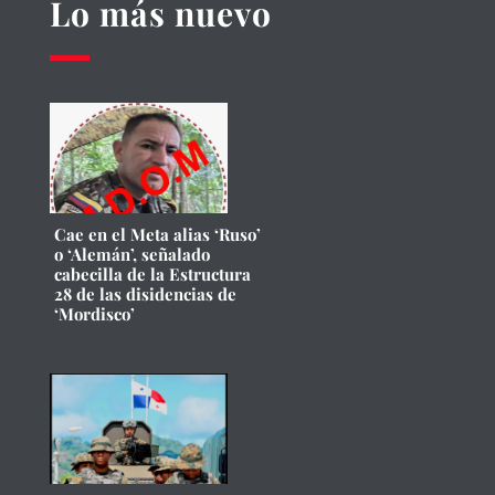
Lo más nuevo
Cae en el Meta alias ‘Ruso’
o ‘Alemán’, señalado
cabecilla de la Estructura
28 de las disidencias de
‘Mordisco’