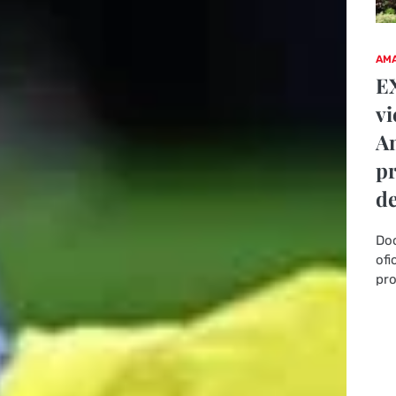
AMA
EX
vi
An
pr
de
Doc
ofi
pro