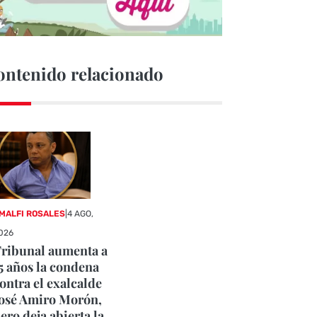
ontenido relacionado
MALFI ROSALES
|
4 AGO,
026
ribunal aumenta a
5 años la condena
ontra el exalcalde
osé Amiro Morón,
ero deja abierta la