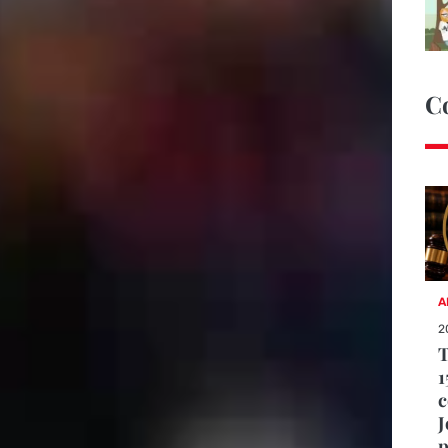
C
A
2
T
1
c
J
p