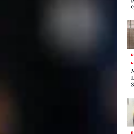
e
R
N
M
L
S
R