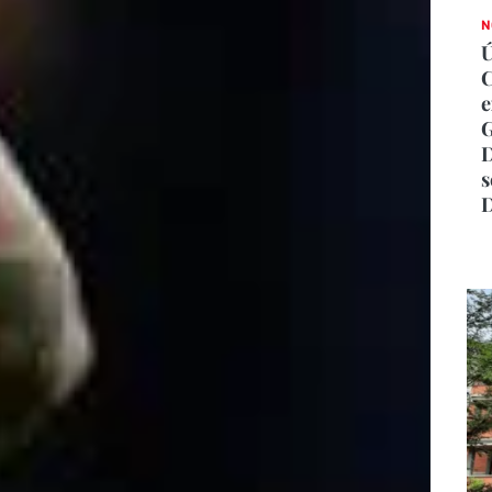
N
C
e
G
D
s