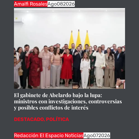
Amalfi Rosales
Ago
08
2026
El gabinete de Abelardo bajo la lupa:
ministros con investigaciones, controversias
y posibles conflictos de interés
DESTACADO
,
POLÍTICA
Redacción El Espacio Noticias
Ago
07
2026