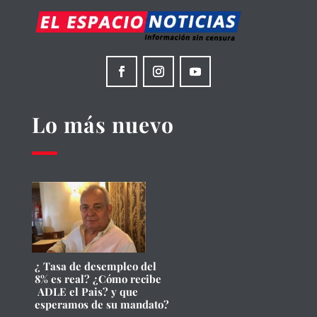
Lo más nuevo
¿ Tasa de desempleo del
8% es real? ¿Cómo recibe
ADLE el Pais? y que
esperamos de su mandato?