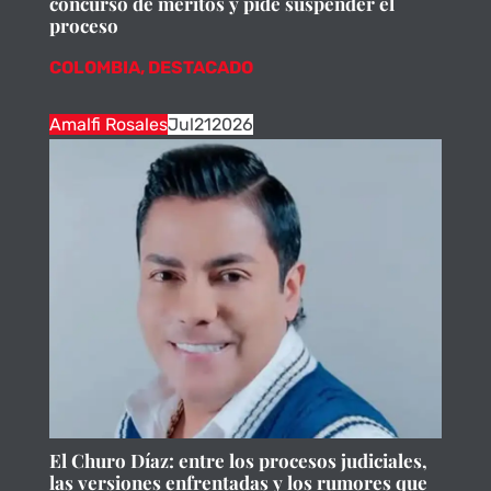
concurso de méritos y pide suspender el
proceso
COLOMBIA
,
DESTACADO
Amalfi Rosales
Jul
21
2026
El Churo Díaz: entre los procesos judiciales,
las versiones enfrentadas y los rumores que