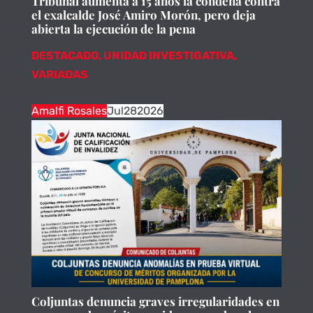
Tribunal aumenta a 15 años la condena contra
el exalcalde José Amiro Morón, pero deja
abierta la ejecución de la pena
DESTACADO
,
UNIDAD INVESTIGATIVA
,
VARIADAS
Amalfi Rosales
Jul
28
2026
Coljuntas denuncia graves irregularidades en