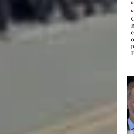
R
N
C
B
e
o
p
E