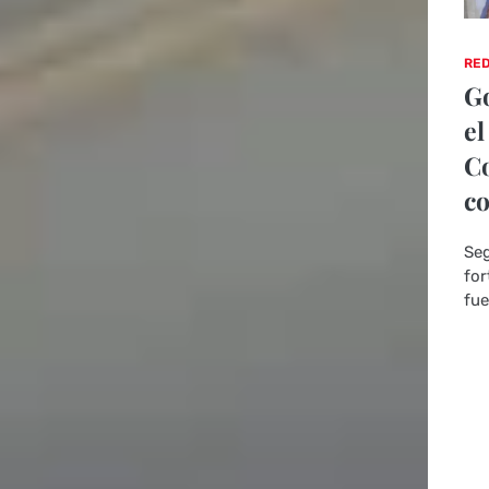
RED
Go
el
Co
co
Seg
for
fue