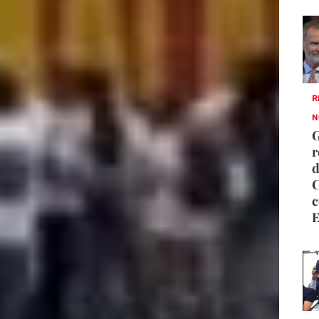
R
N
G
r
d
C
c
E