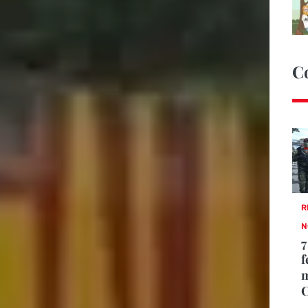
C
R
N
7
f
m