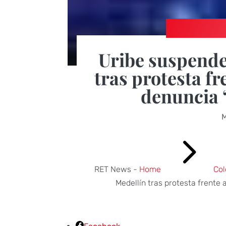
Uribe suspende
tras protesta fr
denuncia “
M
5
RET News -
Home
Co
Medellín tras protesta frente 