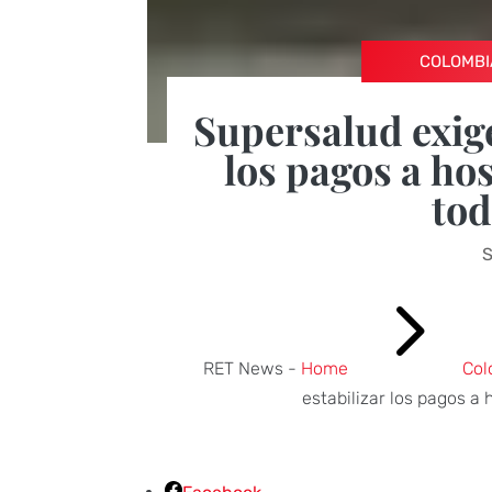
COLOMBI
Supersalud exige
los pagos a hos
tod
S
5
RET News -
Home
Col
estabilizar los pagos a 