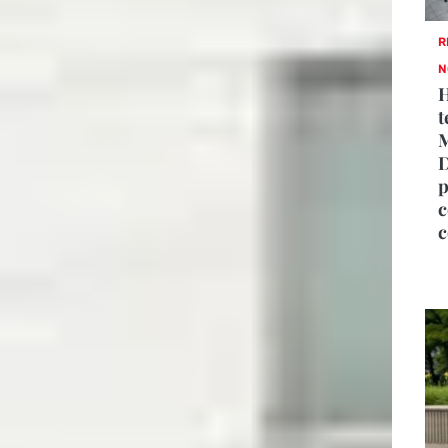
R
N
H
t
M
D
p
c
c