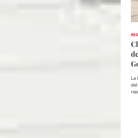
RED
Cl
de
Go
La 
del
rep