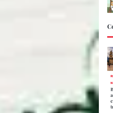
C
R
N
B
a
c
t