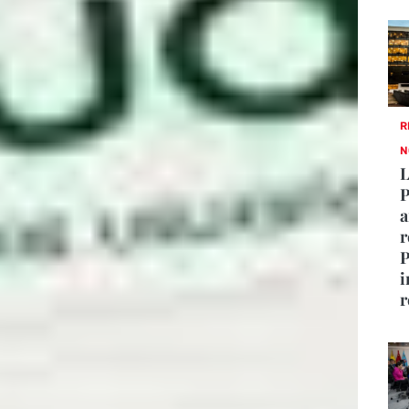
R
N
L
P
a
r
P
i
r