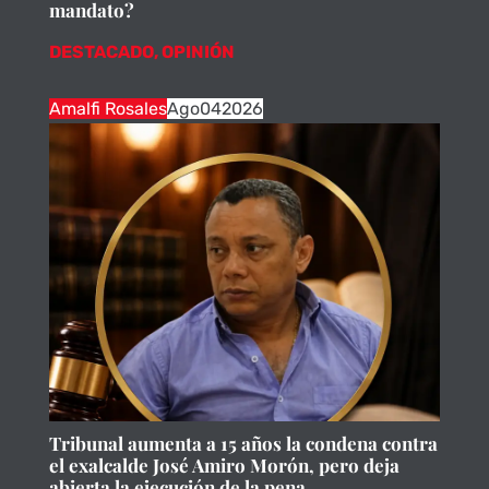
mandato?
DESTACADO
,
OPINIÓN
Amalfi Rosales
Ago
04
2026
Tribunal aumenta a 15 años la condena contra
el exalcalde José Amiro Morón, pero deja
abierta la ejecución de la pena