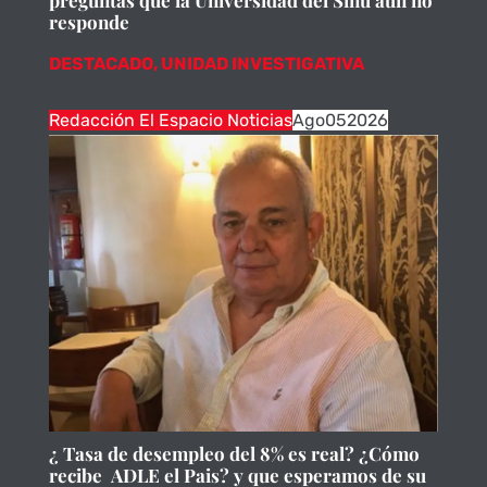
preguntas que la Universidad del Sinú aún no
responde
DESTACADO
,
UNIDAD INVESTIGATIVA
Redacción El Espacio Noticias
Ago
05
2026
¿ Tasa de desempleo del 8% es real? ¿Cómo
recibe ADLE el Pais? y que esperamos de su