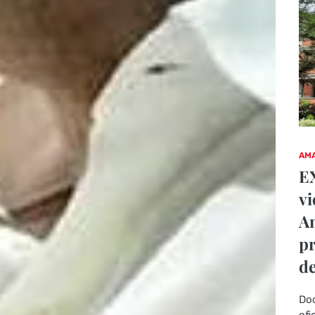
AMA
EX
vi
An
pr
de
Doc