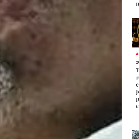
A
2
T
1
c
J
p
e