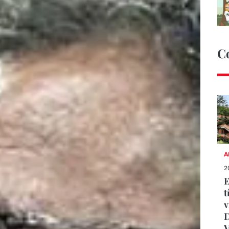
C
A
2
E
t
v
D
V