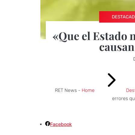
DESTACAD
«Que el Estado 
causan
5
RET News -
Home
Des
errores q
Facebook