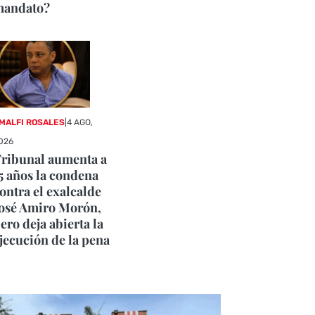
mandato?
MALFI ROSALES
|
4 AGO,
026
ribunal aumenta a
5 años la condena
ontra el exalcalde
osé Amiro Morón,
ero deja abierta la
jecución de la pena