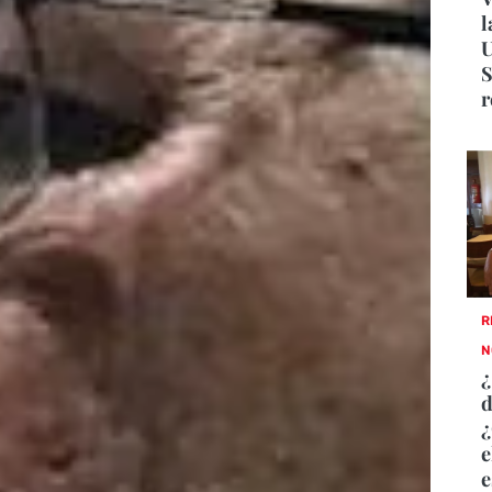
l
U
S
r
R
N
¿
d
e
e