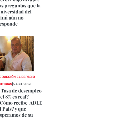
as preguntas que la
niversidad del
inú aún no
esponde
EDACCIÓN EL ESPACIO
OTICIAS
|
5 AGO, 2026
 Tasa de desempleo
el 8% es real?
¿Cómo recibe ADLE
l Pais? y que
speramos de su