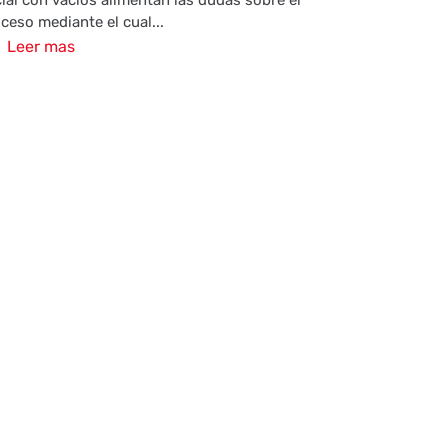
cial con vacíos alimentan las dudas sobre el
ceso mediante el cual...
Leer mas