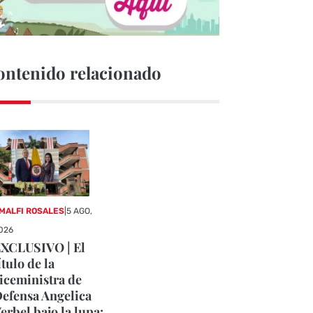
ontenido relacionado
MALFI ROSALES
|
5 AGO,
026
XCLUSIVO | El
ítulo de la
iceministra de
efensa Angelica
erbel bajo la lupa: