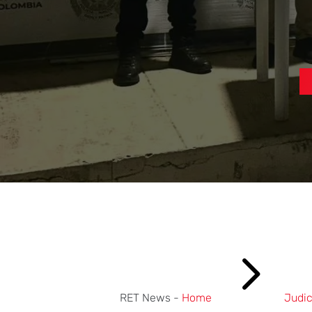
5
RET News -
Home
Judic