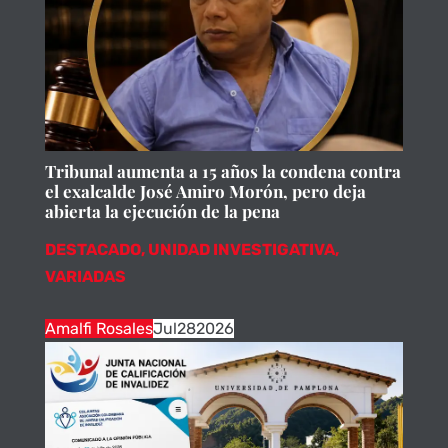
Tribunal aumenta a 15 años la condena contra
el exalcalde José Amiro Morón, pero deja
abierta la ejecución de la pena
DESTACADO
,
UNIDAD INVESTIGATIVA
,
VARIADAS
Amalfi Rosales
Jul
28
2026