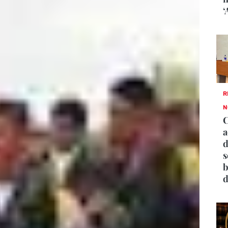
‘
R
N
a
d
s
b
d