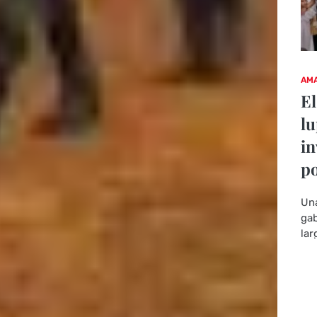
AMA
El
lu
in
po
Una
gab
lar