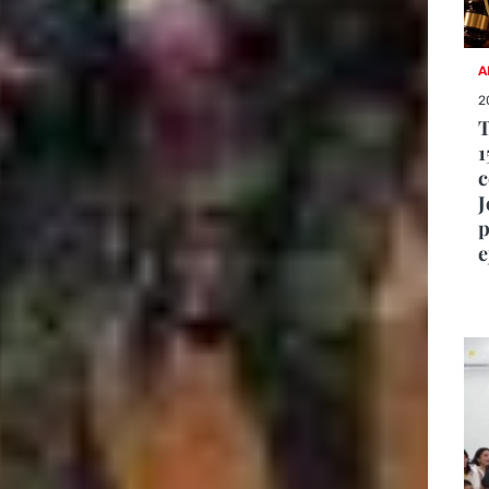
A
2
T
1
c
J
p
e