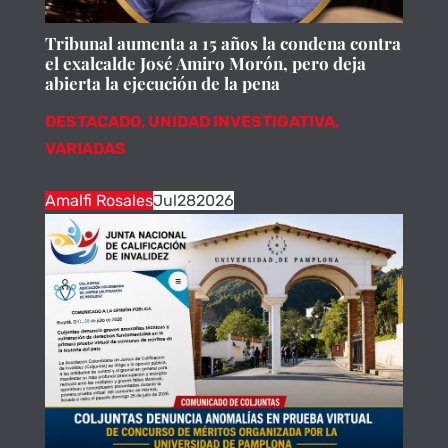
Tribunal aumenta a 15 años la condena contra
el exalcalde José Amiro Morón, pero deja
abierta la ejecución de la pena
DESTACADO
,
UNIDAD INVESTIGATIVA
,
VARIADAS
Amalfi Rosales
Jul
28
2026