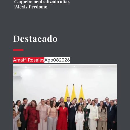
Caquetá: neutralizado alias
‘Alexis Perdomo
Destacado
Amalfi Rosales
Ago
08
2026