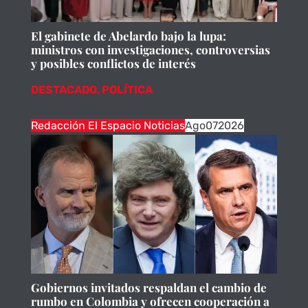
El gabinete de Abelardo bajo la lupa:
ministros con investigaciones, controversias
y posibles conflictos de interés
DESTACADO
,
POLÍTICA
Redacción El Espacio Noticias
Ago
07
2026
Gobiernos invitados respaldan el cambio de
rumbo en Colombia y ofrecen cooperación a