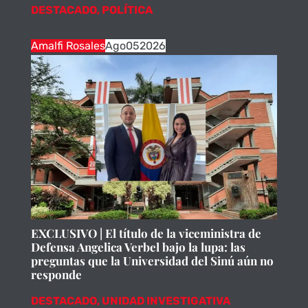
DESTACADO
,
POLÍTICA
Amalfi Rosales
Ago
05
2026
EXCLUSIVO | El título de la viceministra de
Defensa Angelica Verbel bajo la lupa: las
preguntas que la Universidad del Sinú aún no
responde
DESTACADO
,
UNIDAD INVESTIGATIVA