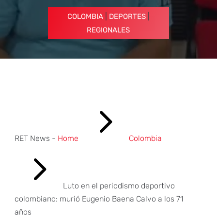
|
|
COLOMBIA
DEPORTES
REGIONALES
5
RET News -
Home
Colombia
5
Luto en el periodismo deportivo
colombiano: murió Eugenio Baena Calvo a los 71
años