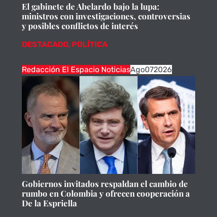
El gabinete de Abelardo bajo la lupa:
ministros con investigaciones, controversias
y posibles conflictos de interés
DESTACADO
,
POLÍTICA
Redacción El Espacio Noticias
Ago
07
2026
Gobiernos invitados respaldan el cambio de
rumbo en Colombia y ofrecen cooperación a
De la Espriella