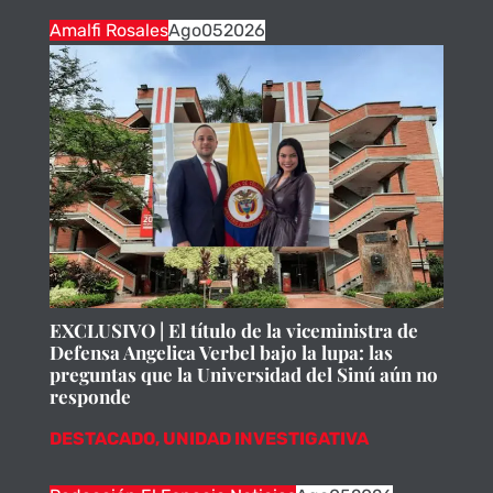
Amalfi Rosales
Ago
05
2026
EXCLUSIVO | El título de la viceministra de
Defensa Angelica Verbel bajo la lupa: las
preguntas que la Universidad del Sinú aún no
responde
DESTACADO
,
UNIDAD INVESTIGATIVA