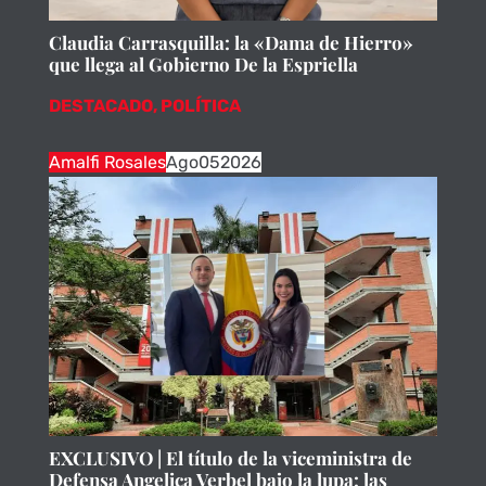
Claudia Carrasquilla: la «Dama de Hierro»
que llega al Gobierno De la Espriella
DESTACADO
,
POLÍTICA
Amalfi Rosales
Ago
05
2026
EXCLUSIVO | El título de la viceministra de
Defensa Angelica Verbel bajo la lupa: las