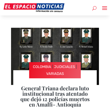
|
|
COLOMBIA
JUDICIALES
VARIADAS
General Triana declara luto
institucional tras atentado
que dejó 12 policías muertos
en Amalfi- Antioquía