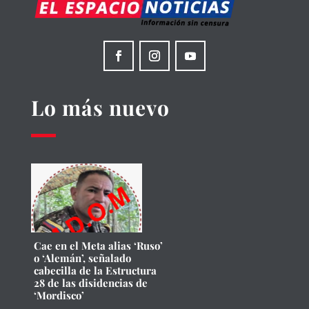
Lo más nuevo
Cae en el Meta alias ‘Ruso’
o ‘Alemán’, señalado
cabecilla de la Estructura
28 de las disidencias de
‘Mordisco’