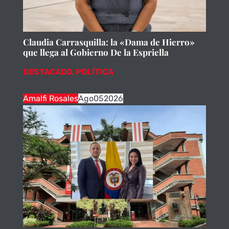
Claudia Carrasquilla: la «Dama de Hierro»
que llega al Gobierno De la Espriella
DESTACADO
,
POLÍTICA
Amalfi Rosales
Ago
05
2026