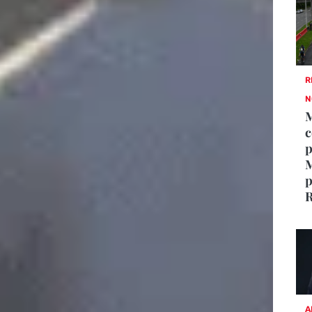
R
N
M
c
p
M
p
R
A