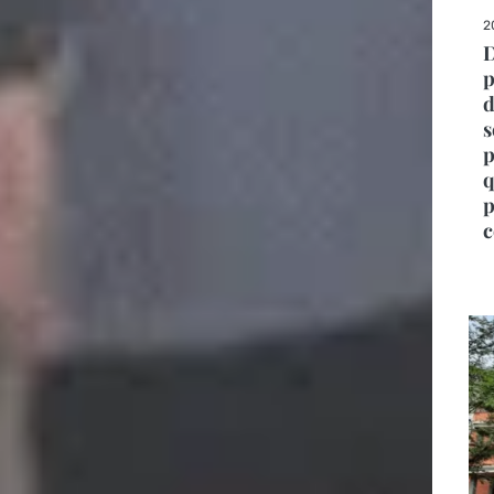
2
D
p
d
s
p
q
p
c