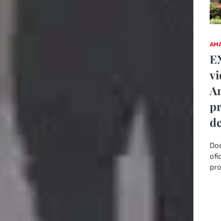
AMA
EX
vi
An
pr
de
Doc
ofi
pro