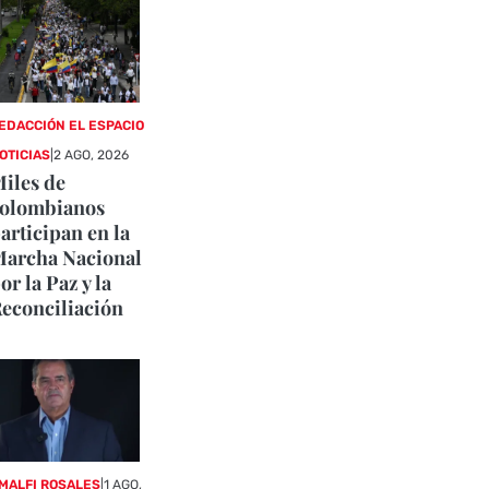
EDACCIÓN EL ESPACIO
OTICIAS
|
2 AGO, 2026
iles de
olombianos
articipan en la
archa Nacional
or la Paz y la
econciliación
MALFI ROSALES
|
1 AGO,