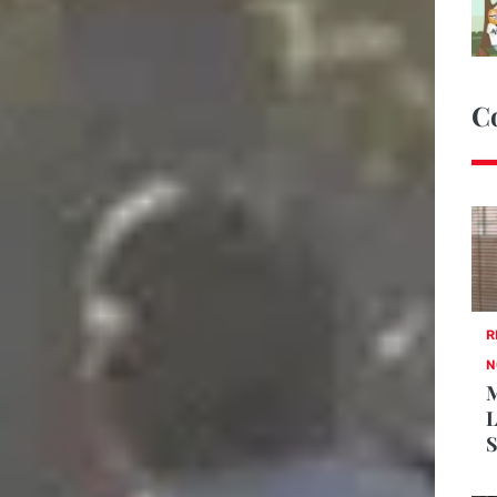
C
R
N
M
L
S