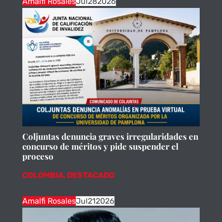
Amalfi Rosales
Jul
28
2026
Coljuntas denuncia graves irregularidades en
concurso de méritos y pide suspender el
proceso
COLOMBIA
,
DESTACADO
Amalfi Rosales
Jul
21
2026