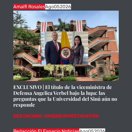
Amalfi Rosales
Ago
05
2026
EXCLUSIVO | El título de la viceministra de
Defensa Angelica Verbel bajo la lupa: las
preguntas que la Universidad del Sinú aún no
responde
DESTACADO
,
UNIDAD INVESTIGATIVA
Redacción El Espacio Noticias
Ago
05
2026