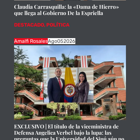
Claudia Carrasquilla: la «Dama de Hierro»
que llega al Gobierno De la Espriella
DESTACADO
,
POLÍTICA
Amalfi Rosales
Ago
05
2026
EXCLUSIVO | El título de la viceministra de
Defensa Angelica Verbel bajo la lupa: las
preguntas que la Universidad del Sinú aún no