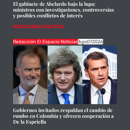
El gabinete de Abelardo bajo la lupa:
ministros con investigaciones, controversias
y posibles conflictos de interés
DESTACADO
,
POLÍTICA
Redacción El Espacio Noticias
Ago
07
2026
Gobiernos invitados respaldan el cambio de
rumbo en Colombia y ofrecen cooperación a
De la Espriella