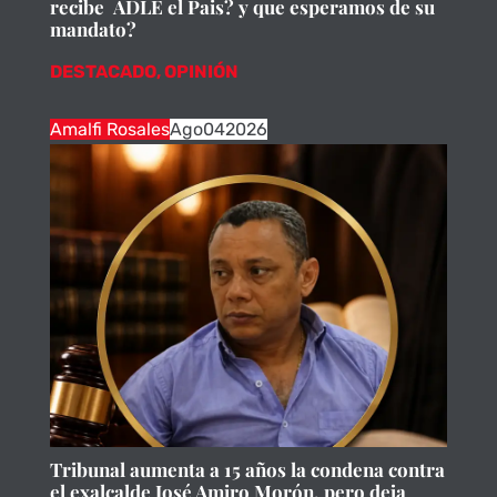
recibe ADLE el Pais? y que esperamos de su
mandato?
DESTACADO
,
OPINIÓN
Amalfi Rosales
Ago
04
2026
Tribunal aumenta a 15 años la condena contra
el exalcalde José Amiro Morón, pero deja