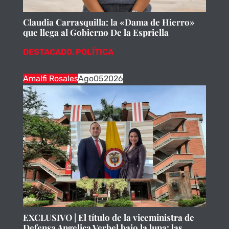
Claudia Carrasquilla: la «Dama de Hierro»
que llega al Gobierno De la Espriella
DESTACADO
,
POLÍTICA
Amalfi Rosales
Ago
05
2026
EXCLUSIVO | El título de la viceministra de
Defensa Angelica Verbel bajo la lupa: las