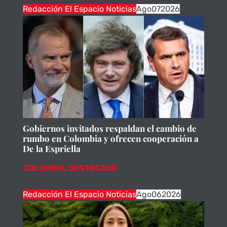
Redacción El Espacio Noticias
Ago
07
2026
Gobiernos invitados respaldan el cambio de
rumbo en Colombia y ofrecen cooperación a
De la Espriella
COLOMBIA
,
DESTACADO
Redacción El Espacio Noticias
Ago
06
2026