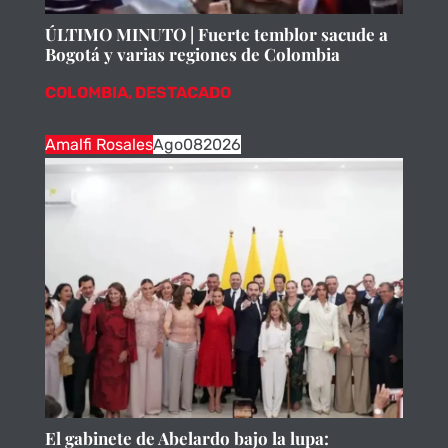
ÚLTIMO MINUTO | Fuerte temblor sacude a
Bogotá y varias regiones de Colombia
COLOMBIA
,
DESTACADO
Amalfi Rosales
Ago
08
2026
El gabinete de Abelardo bajo la lupa: