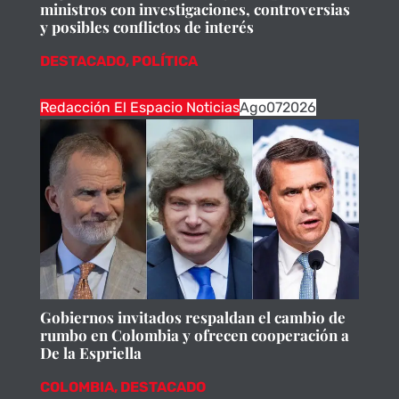
ministros con investigaciones, controversias
y posibles conflictos de interés
DESTACADO
,
POLÍTICA
Redacción El Espacio Noticias
Ago
07
2026
Gobiernos invitados respaldan el cambio de
rumbo en Colombia y ofrecen cooperación a
De la Espriella
COLOMBIA
,
DESTACADO