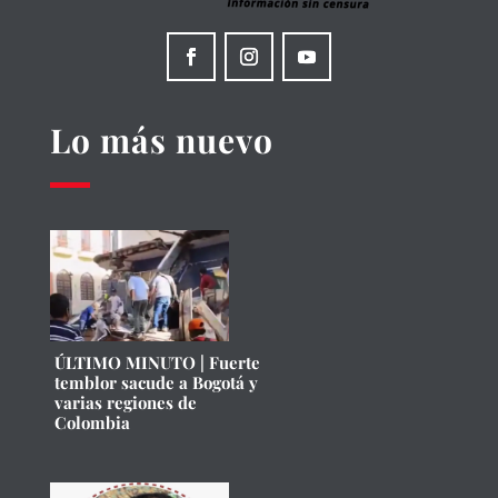
Lo más nuevo
ÚLTIMO MINUTO | Fuerte
temblor sacude a Bogotá y
varias regiones de
Colombia