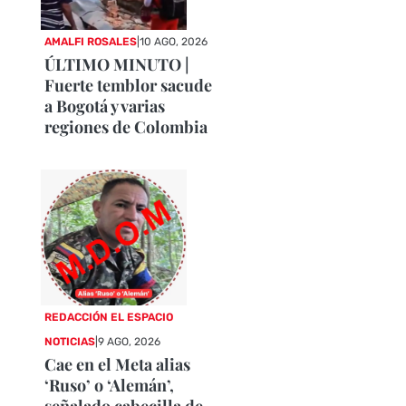
AMALFI ROSALES
|
10 AGO, 2026
ÚLTIMO MINUTO |
Fuerte temblor sacude
a Bogotá y varias
regiones de Colombia
REDACCIÓN EL ESPACIO
NOTICIAS
|
9 AGO, 2026
Cae en el Meta alias
‘Ruso’ o ‘Alemán’,
señalado cabecilla de