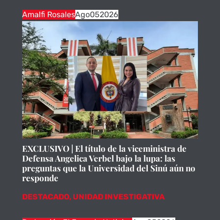
Amalfi Rosales
Ago
05
2026
EXCLUSIVO | El título de la viceministra de
Defensa Angelica Verbel bajo la lupa: las
preguntas que la Universidad del Sinú aún no
responde
DESTACADO
,
UNIDAD INVESTIGATIVA