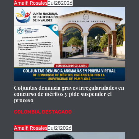
Amalfi Rosales
Jul
28
2026
Coljuntas denuncia graves irregularidades en
concurso de méritos y pide suspender el
proceso
COLOMBIA
,
DESTACADO
Amalfi Rosales
Jul
21
2026