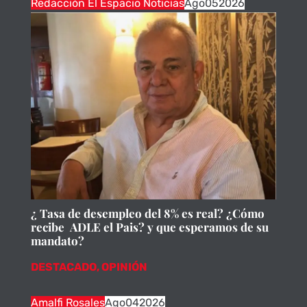
Redacción El Espacio Noticias
Ago
05
2026
¿ Tasa de desempleo del 8% es real? ¿Cómo
recibe ADLE el Pais? y que esperamos de su
mandato?
DESTACADO
,
OPINIÓN
Amalfi Rosales
Ago
04
2026