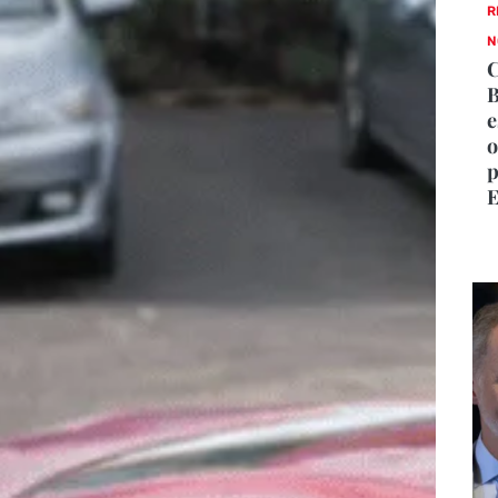
R
N
C
B
e
o
p
E