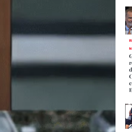
R
N
G
r
d
C
c
E