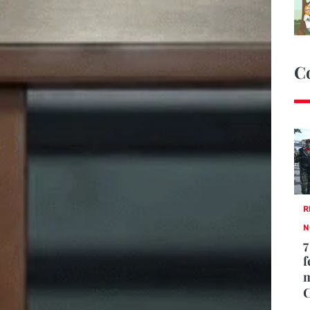
C
R
N
7
f
m