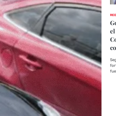
RED
Go
el
Co
co
Seg
for
fue