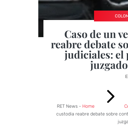
COLO
Caso de un ve
reabre debate so
judiciales: el
juzgado
E
5
RET News -
Home
C
custodia reabre debate sobre contr
juzg