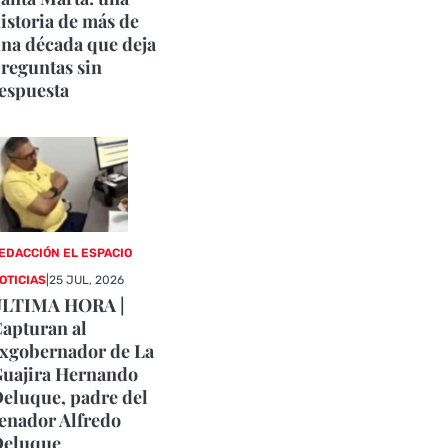
istoria de más de
na década que deja
reguntas sin
espuesta
EDACCIÓN EL ESPACIO
OTICIAS
|
25 JUL, 2026
ÚLTIMA HORA |
apturan al
xgobernador de La
uajira Hernando
eluque, padre del
enador Alfredo
Deluque