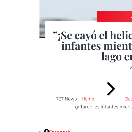
”¡Se cayó el heli
infantes mient
lago 
5
RET News -
Home
Jud
gritaron los infantes mien