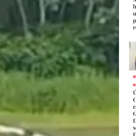
h
u
p
r
R
N
C
e
G
D
s