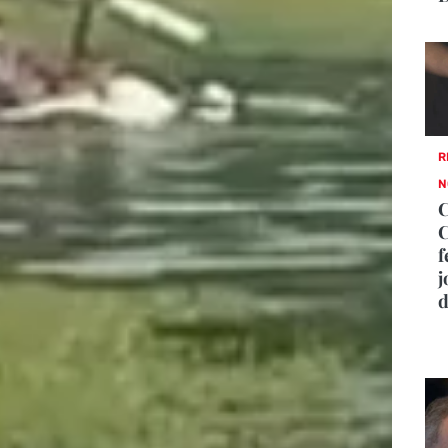
R
N
C
f
j
d