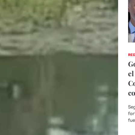
RED
Go
el
Co
co
Seg
for
fue