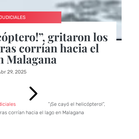
JUDICIALES
cóptero!”, gritaron los
ras corrían hacia el
en Malagana
Abr 29, 2025
5
iciales
”¡Se cayó el helicóptero!”,
tras corrían hacia el lago en Malagana