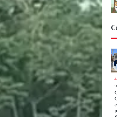
C
A
2
C
C
e
p
S