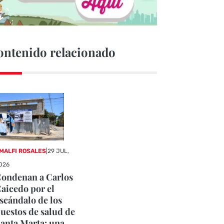
ontenido relacionado
MALFI ROSALES
|
29 JUL,
026
ondenan a Carlos
aicedo por el
scándalo de los
uestos de salud de
anta Marta: una