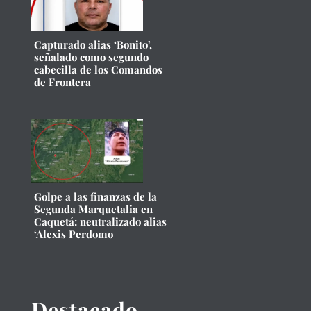
Capturado alias ‘Bonito’,
señalado como segundo
cabecilla de los Comandos
de Frontera
Golpe a las finanzas de la
Segunda Marquetalia en
Caquetá: neutralizado alias
‘Alexis Perdomo
Destacado