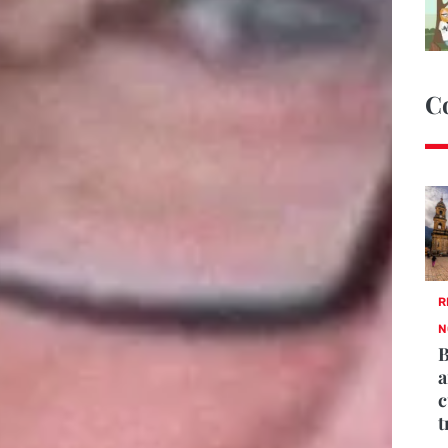
C
R
N
B
a
c
t