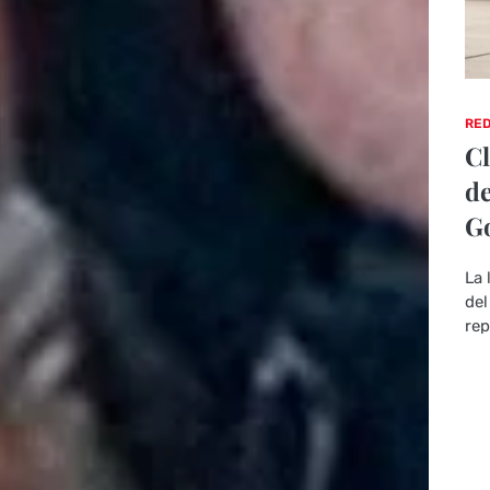
RED
Cl
de
Go
La 
del
rep