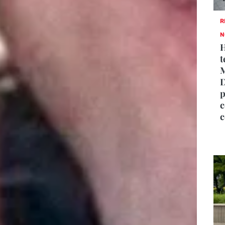
R
N
H
t
M
D
p
c
c