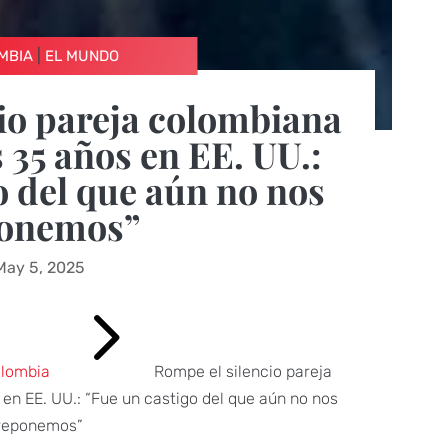
|
MBIA
EL MUNDO
io pareja colombiana
 35 años en EE. UU.:
o del que aún no nos
onemos”
May 5, 2025
5
lombia
Rompe el silencio pareja
en EE. UU.: “Fue un castigo del que aún no nos
reponemos”