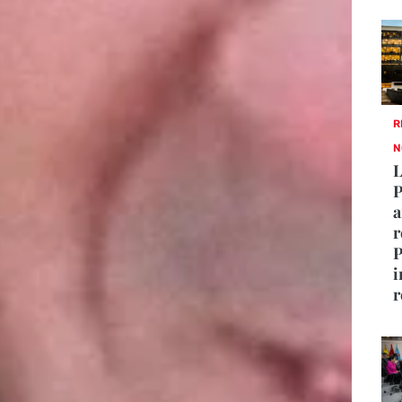
R
N
L
P
a
r
P
i
r