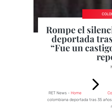
COLO
Rompe el silenc
deportada tras
“Fue un castig
rep
5
RET News -
Home
Co
colombiana deportada tras 35 años 