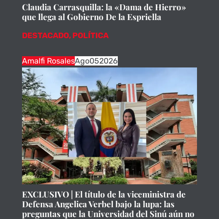
Claudia Carrasquilla: la «Dama de Hierro»
que llega al Gobierno De la Espriella
DESTACADO
,
POLÍTICA
Amalfi Rosales
Ago
05
2026
EXCLUSIVO | El título de la viceministra de
Defensa Angelica Verbel bajo la lupa: las
preguntas que la Universidad del Sinú aún no