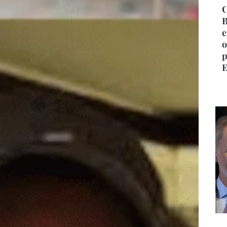
C
B
e
o
p
E