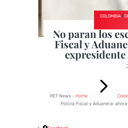
|
COLOMBIA
D
No paran los esc
Fiscal y Aduane
expresidente 
5
RET News -
Home
Colo
Policía Fiscal y Aduanera: ahora