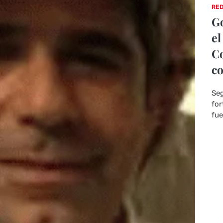
RED
Go
el
Co
co
Seg
for
fue