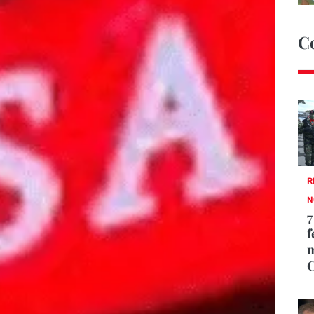
C
R
N
7
f
m