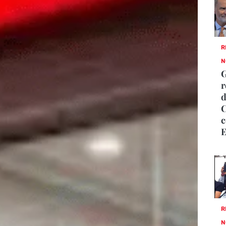
R
N
G
r
d
C
c
E
R
N