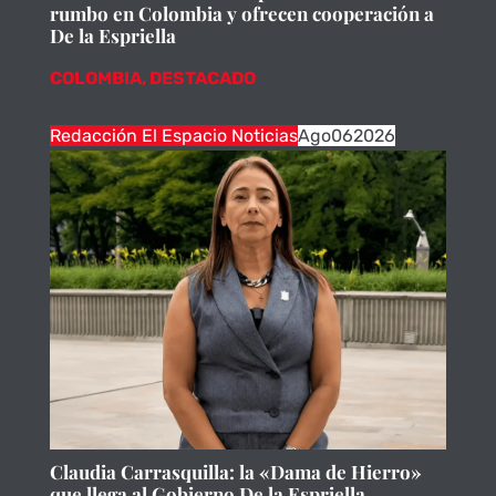
rumbo en Colombia y ofrecen cooperación a
De la Espriella
COLOMBIA
,
DESTACADO
Redacción El Espacio Noticias
Ago
06
2026
Claudia Carrasquilla: la «Dama de Hierro»
que llega al Gobierno De la Espriella