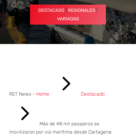
|
|
DESTACADO
REGIONALES
VARIADAS
5
RET News -
Home
Destacado
5
Más de 48 mil pasajeros se
movilizaron por vía marítima desde Cartagena