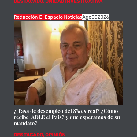
DESTACADO
,
UNIDAD INVESTIGATIVA
Redacción El Espacio Noticias
Ago
05
2026
¿ Tasa de desempleo del 8% es real? ¿Cómo
recibe ADLE el Pais? y que esperamos de su
mandato?
DESTACADO
,
OPINIÓN