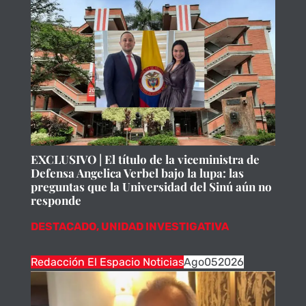
EXCLUSIVO | El título de la viceministra de
Defensa Angelica Verbel bajo la lupa: las
preguntas que la Universidad del Sinú aún no
responde
DESTACADO
,
UNIDAD INVESTIGATIVA
Redacción El Espacio Noticias
Ago
05
2026