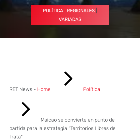
|
|
POLÍTICA
REGIONALES
VARIADAS
5
RET News -
Home
Política
5
Maicao se convierte en punto de
partida para la estrategia “Territorios Libres de
Trata”