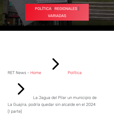
|
|
POLÍTICA
REGIONALES
VARIADAS
5
RET News -
Home
Política
5
La Jagua del Pilar un municipio de
La Guajira, podría quedar sin alcalde en el 2024
(l parte)