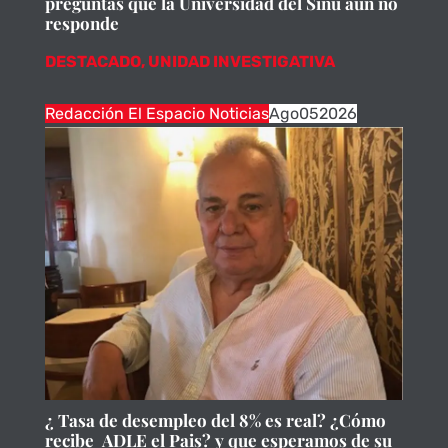
preguntas que la Universidad del Sinú aún no
responde
DESTACADO
,
UNIDAD INVESTIGATIVA
Redacción El Espacio Noticias
Ago
05
2026
¿ Tasa de desempleo del 8% es real? ¿Cómo
recibe ADLE el Pais? y que esperamos de su