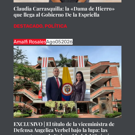
Claudia Carrasquilla: la «Dama de Hierro»
que llega al Gobierno De la Espriella
DESTACADO
,
POLÍTICA
Amalfi Rosales
Ago
05
2026
EXCLUSIVO | El título de la viceministra de
Defensa Angelica Verbel bajo la lupa: las