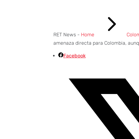
5
RET News -
Home
Colo
amenaza directa para Colombia, aunqu
Facebook