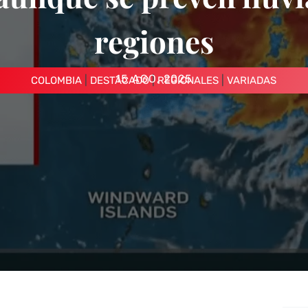
regiones
15 AGO, 2025
|
|
|
COLOMBIA
DESTACADO
REGIONALES
VARIADAS