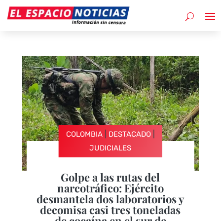
|
|
COLOMBIA
DESTACADO
JUDICIALES
Golpe a las rutas del
narcotráfico: Ejército
desmantela dos laboratorios y
decomisa casi tres toneladas
de cocaína en el sur de