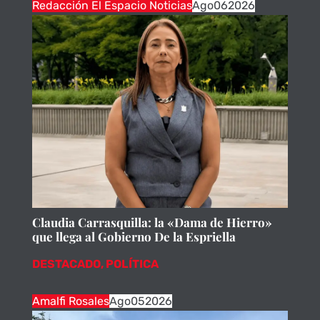
Redacción El Espacio Noticias
Ago
06
2026
Claudia Carrasquilla: la «Dama de Hierro»
que llega al Gobierno De la Espriella
DESTACADO
,
POLÍTICA
Amalfi Rosales
Ago
05
2026