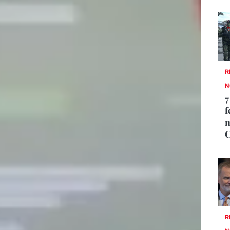
R
N
7
f
m
R