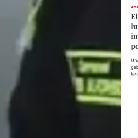
AMA
El
lu
in
po
Una
gab
lar