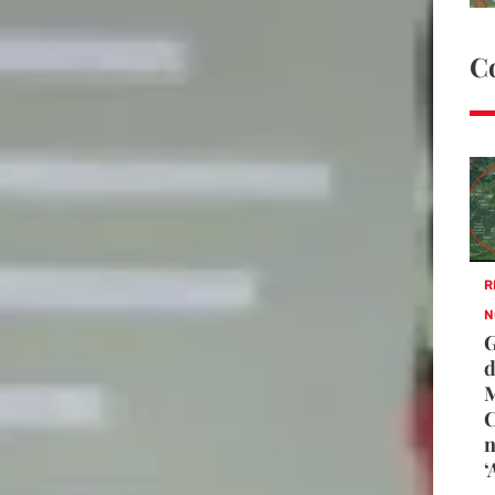
C
R
N
G
d
M
C
n
‘