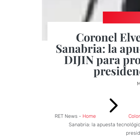
Coronel Elve
Sanabria: la apu
DIJIN para pro
presiden
M
5
RET News -
Home
Colo
Sanabria: la apuesta tecnológic
presi