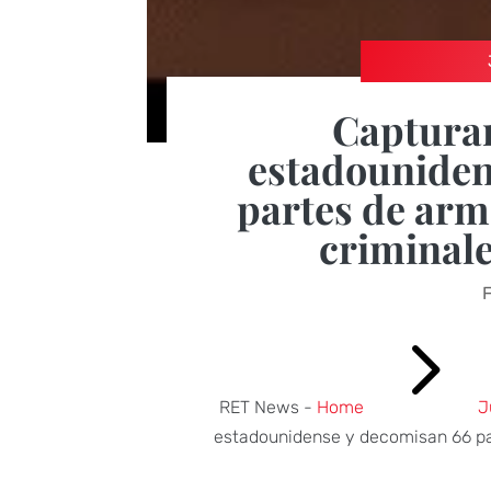
Captura
estadouniden
partes de arm
criminal
F
5
RET News -
Home
J
estadounidense y decomisan 66 pa