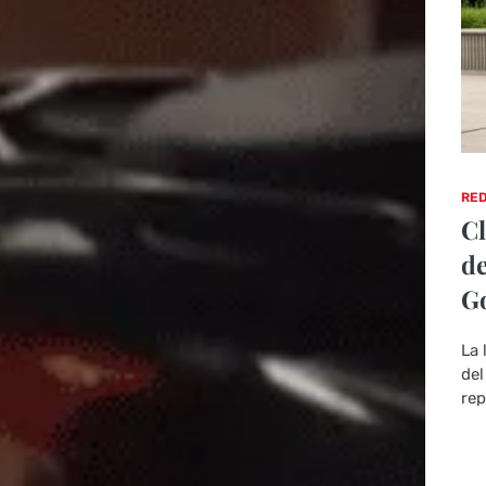
RED
Cl
de
Go
La 
del
rep