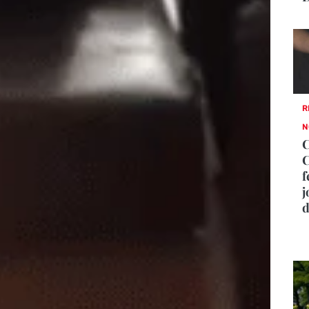
R
N
C
f
j
d