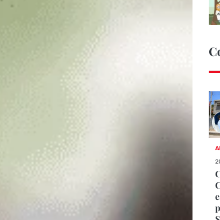
C
A
2
C
C
e
p
S