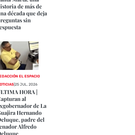
istoria de más de
na década que deja
reguntas sin
espuesta
EDACCIÓN EL ESPACIO
OTICIAS
|
25 JUL, 2026
ÚLTIMA HORA |
apturan al
xgobernador de La
uajira Hernando
eluque, padre del
enador Alfredo
Deluque