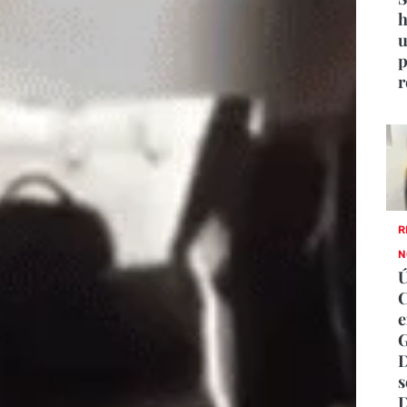
h
u
p
r
R
N
C
e
G
D
s