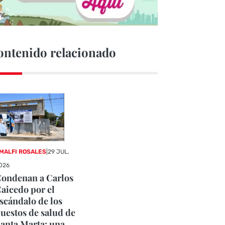
ontenido relacionado
MALFI ROSALES
|
29 JUL,
026
ondenan a Carlos
aicedo por el
scándalo de los
uestos de salud de
anta Marta: una