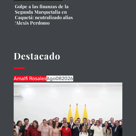
Golpe a las finanzas de la
Segunda Marquetalia en
Caquetá: neutralizado alias
‘Alexis Perdomo
Destacado
Amalfi Rosales
Ago
08
2026