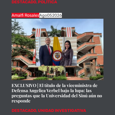
DESTACADO
,
POLÍTICA
Amalfi Rosales
Ago
05
2026
EXCLUSIVO | El título de la viceministra de
Defensa Angelica Verbel bajo la lupa: las
preguntas que la Universidad del Sinú aún no
responde
DESTACADO
,
UNIDAD INVESTIGATIVA