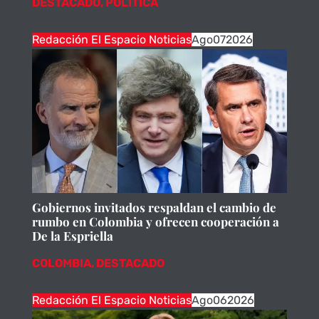
DESTACADO
,
POLÍTICA
Redacción El Espacio Noticias
Ago
07
2026
Gobiernos invitados respaldan el cambio de
rumbo en Colombia y ofrecen cooperación a
De la Espriella
COLOMBIA
,
DESTACADO
Redacción El Espacio Noticias
Ago
06
2026