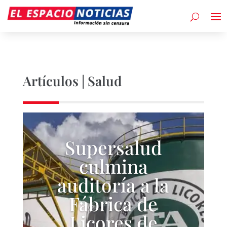
Artículos | Salud
Supersalud
culmina
auditoría a la
Fábrica de
Licores de