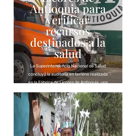
Antioquia para
verificar
recursos
destinados a la
salud
La Superintendencia Nacional de Salud
concluyó la auditoría en terreno realizada
en la Fábrica de Licores de Antioquia, una
actuación que hace parte de las labores
de inspección, vigilancia y...
Leer más