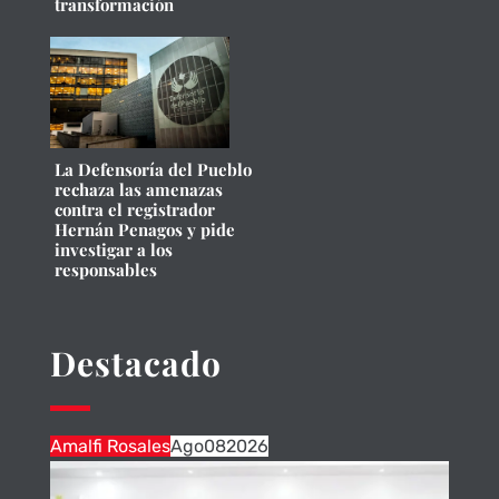
transformación
La Defensoría del Pueblo
rechaza las amenazas
contra el registrador
Hernán Penagos y pide
investigar a los
responsables
Destacado
Amalfi Rosales
Ago
08
2026