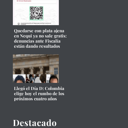
Quedarse con plata ajena
en Nequi ya no sale gratis:
denuncias ante Fiscalía
están dando resultados
Llegó el Día D: Colombia
elige hoy el rumbo de los
próximos cuatro años
Destacado