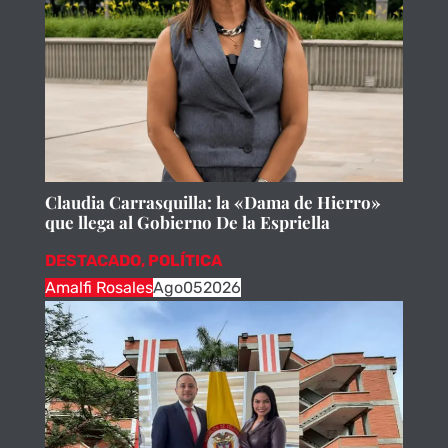
Claudia Carrasquilla: la «Dama de Hierro»
que llega al Gobierno De la Espriella
DESTACADO
,
POLÍTICA
Amalfi Rosales
Ago
05
2026