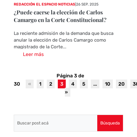
REDACCIÓN EL ESPACIO NOTICIAS
|
26 SEP, 2025
¿Puede caerse la elección de Carlos
Camargo en la Corte Constitucional?
La reciente admisión de la demanda que busca
anular la elección de Carlos Camargo como
magistrado de la Corte...
Leer más
Página 3 de
30
«
1
2
3
4
5
...
10
20
3
»