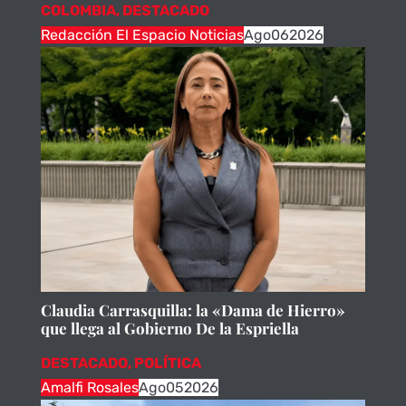
COLOMBIA
,
DESTACADO
Redacción El Espacio Noticias
Ago
06
2026
Claudia Carrasquilla: la «Dama de Hierro»
que llega al Gobierno De la Espriella
DESTACADO
,
POLÍTICA
Amalfi Rosales
Ago
05
2026