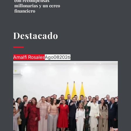
con recompensas
millonarias y un cerco
financiero
Destacado
Amalfi Rosales
Ago
08
2026