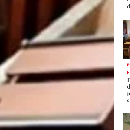
d
R
N
F
d
p
c