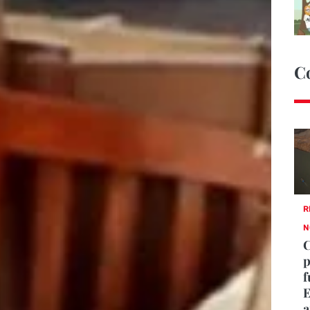
C
R
N
C
p
f
E
a