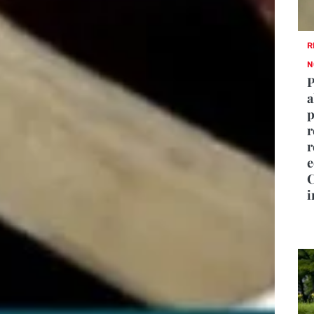
R
N
P
a
p
r
r
e
C
i