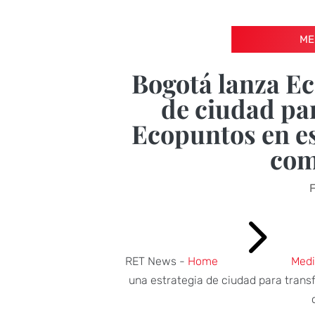
ME
Bogotá lanza Ec
de ciudad pa
Ecopuntos en e
com
F
5
RET News -
Home
Medi
una estrategia de ciudad para tran