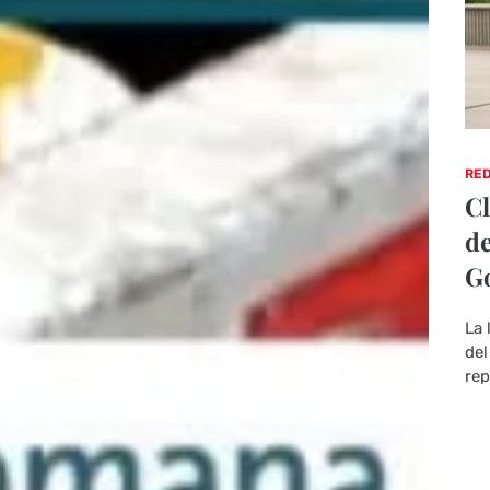
RED
Cl
de
Go
La 
del
rep